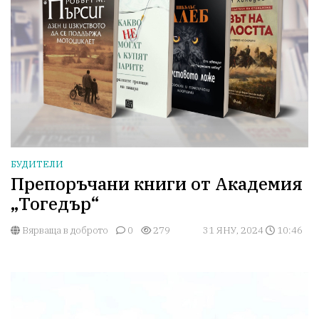
БУДИТЕЛИ
Препоръчани книги от Академия
„Тогедър“
Вярваща в доброто
0
279
31 ЯНУ, 2024
10:46