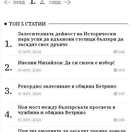
1.
2.
ПРЕД.
СЛЕД.
ТОП 5 СТАТИИ
Залесителната дейност на Исторически
парк успя да вдъхнови стотици българи да
1.
засадят свое дръвче
31 ЯНУ, 2024
362
Ивелин Михайлов: Да си силен е избор!
2.
30 ЯНУ, 2024
354
Рекордно залесяване в община Ветрино
3.
31 ЯНУ, 2024
329
Нов мост между българската просвета в
4.
чужбина и община Ветрино
31 ЯНУ, 2024
306
При тях емоцията да засадят дръвче доведе