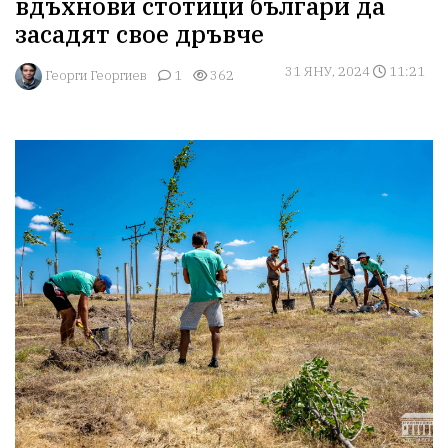
вдъхнови стотици българи да
засадят свое дръвче
31 ЯНУ, 2024
11:21
Георги Георгиев
1
362