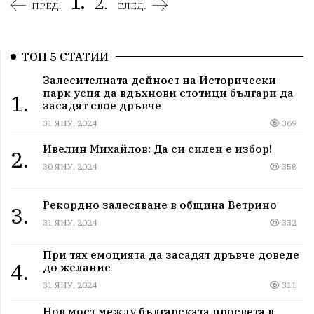
1.
2.
ПРЕД.
СЛЕД.
ТОП 5 СТАТИИ
Залесителната дейност на Исторически
парк успя да вдъхнови стотици българи да
1.
засадят свое дръвче
31 ЯНУ, 2024
369
Ивелин Михайлов: Да си силен е избор!
2.
30 ЯНУ, 2024
358
Рекордно залесяване в община Ветрино
3.
31 ЯНУ, 2024
332
При тях емоцията да засадят дръвче доведе
4.
до желание
31 ЯНУ, 2024
311
Нов мост между българската просвета в