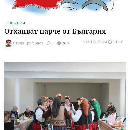
БЪЛГАРИЯ
Отхапват парче от България
31 ЯНУ, 2024
11:16
Стоян Трифонов
0
288