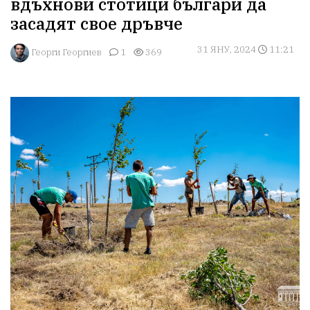
вдъхнови стотици българи да
засадят свое дръвче
31 ЯНУ, 2024
11:21
Георги Георгиев
1
369