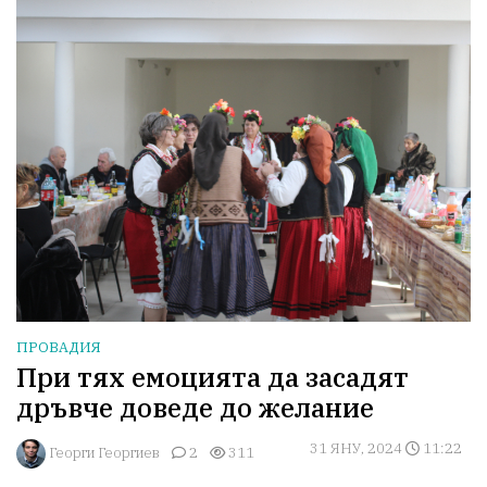
ПРОВАДИЯ
При тях емоцията да засадят
дръвче доведе до желание
31 ЯНУ, 2024
11:22
Георги Георгиев
2
311