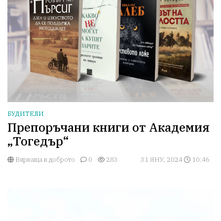
БУДИТЕЛИ
Препоръчани книги от Академия
„Тогедър“
Вярваща в доброто
0
283
31 ЯНУ, 2024
10:46